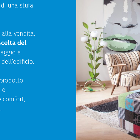
 di una stufa
 alla vendita,
scelta del
taggio e
dell’edificio.
 prodotto
o e
e comfort,
.