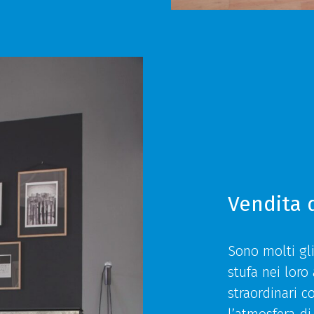
Vendita 
Sono molti gli
stufa nei loro
straordinari c