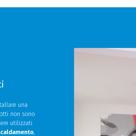
i
tallare una
otti non sono
re utilizzati
iscaldamento
,